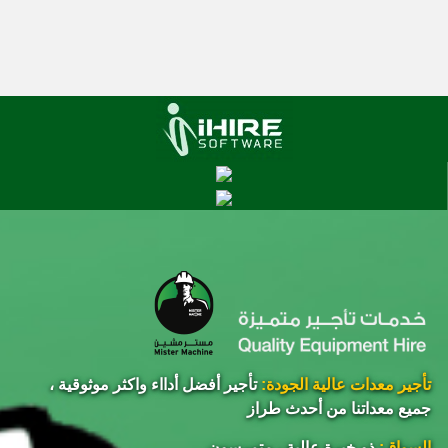
تأجير معدات عالية الجودة:
تأجير أفضل أدااء واكثر موثوقية ،
جميع معداتنا من أحدث طراز
السواق:
ذو خبرة عالية ، متمرسون