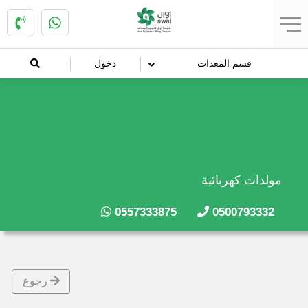
قسم المعدات
دخول
مولدات كهربائية
0557333875
0500793332
رجوع