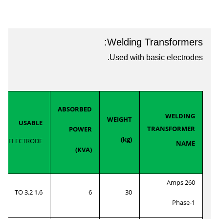
Welding Transformers:
Used with basic electrodes.
ABSORBED
WELDING
WEIGHT
USABLE
TRANSFORMER
POWER
(kg)
ELECTRODE
NAME
(KVA)
260 Amps
1.6 TO 3.2
6
30
1-Phase