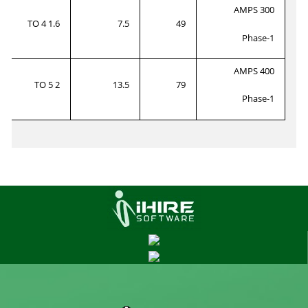
300 AMPS
1.6 TO 4
7.5
49
1-Phase
400 AMPS
2 TO 5
13.5
79
1-Phase